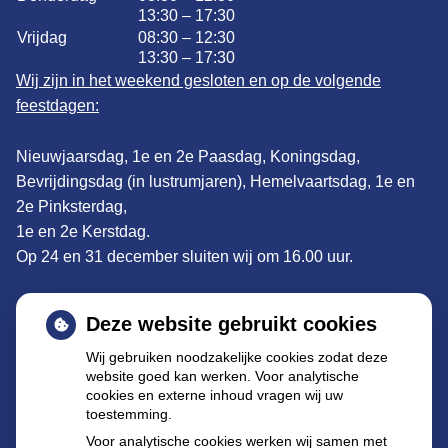
13:30 – 17:30
Vrijdag
08:30 – 12:30
13:30 – 17:30
Wij zijn in het weekend gesloten en op de volgende
feestdagen:
Nieuwjaarsdag, 1e en 2e Paasdag, Koningsdag,
Bevrijdingsdag (in lustrumjaren), Hemelvaartsdag, 1e en
2e Pinksterdag,
1e en 2e Kerstdag.
Op 24 en 31 december sluiten wij om 16.00 uur.
Adres:
De Clomp 1902, 3704KS Zeist
Deze website gebruikt cookies
Wij gebruiken noodzakelijke cookies zodat deze
Tel: 030 695 57 22
website goed kan werken. Voor analytische
E-mail
:
declomp@apothekenzeist.nl
cookies en externe inhoud vragen wij uw
toestemming.
Buiten de openingstijden kunt u terecht bij de
Voor analytische cookies werken wij samen met