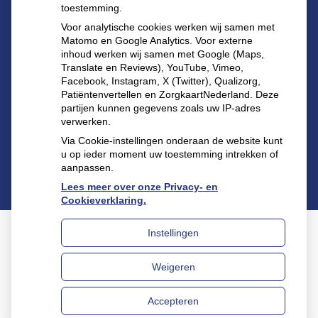
toestemming.
Buiten de openingstijden kunt u terecht bij de
Voor analytische cookies werken wij samen met
dienstapotheek te Utrecht:
Matomo en Google Analytics. Voor externe
inhoud werken wij samen met Google (Maps,
Burgemeester Fockema Andrealaan 60 3532 KT
Translate en Reviews), YouTube, Vimeo,
Utrecht
Facebook, Instagram, X (Twitter), Qualizorg,
Tel.:
030-2144583
(let op alleen voor spoed).
Patiëntenvertellen en ZorgkaartNederland. Deze
partijen kunnen gegevens zoals uw IP-adres
verwerken.
Via Cookie-instellingen onderaan de website kunt
u op ieder moment uw toestemming intrekken of
aanpassen.
Lees meer over onze Privacy- en
Cookieverklaring.
Instellingen
Uw Zorg Online
|
Beheer
Weigeren
Privacy verklaring
|
Cookie-instellingen
|
Voorwaarden
Accepteren