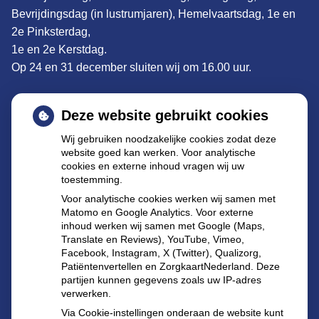
Bevrijdingsdag (in lustrumjaren), Hemelvaartsdag, 1e en
2e Pinksterdag,
1e en 2e Kerstdag.
Op 24 en 31 december sluiten wij om 16.00 uur.
Adres:
De Clomp 1902, 3704KS Zeist
Deze website gebruikt cookies
Tel: 030 695 57 22
Wij gebruiken noodzakelijke cookies zodat deze
website goed kan werken. Voor analytische
E-mail
:
declomp@apothekenzeist.nl
cookies en externe inhoud vragen wij uw
toestemming.
Buiten de openingstijden kunt u terecht bij de
Voor analytische cookies werken wij samen met
dienstapotheek te Utrecht:
Matomo en Google Analytics. Voor externe
inhoud werken wij samen met Google (Maps,
Burgemeester Fockema Andrealaan 60 3532 KT
Translate en Reviews), YouTube, Vimeo,
Utrecht
Facebook, Instagram, X (Twitter), Qualizorg,
Tel.:
030-2144583
(let op alleen voor spoed).
Patiëntenvertellen en ZorgkaartNederland. Deze
partijen kunnen gegevens zoals uw IP-adres
verwerken.
Via Cookie-instellingen onderaan de website kunt