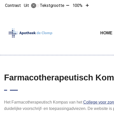
Tekst
Tekst
Contrast
Tekstgrootte
100%
Uit
verkleinen
vergroten
met
met
10%
10%
Hoofdme
HOME
Farmacotherapeutisch Ko
Het Farmacotherapeutisch Kompas van het
College voor zo
duidelijke voorschrijf- en toepassingadviezen. De website i