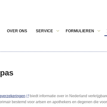
nu
OVER ONS
SERVICE
FORMULIEREN
Service
Form
submenu
sub
mpas
rgverzekeringen
biedt informatie over in Nederland verkrijgb
s primair bestemd voor artsen en apothekers en degenen die vo