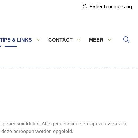
Patiëntenomgeving
TIPS & LINKS
CONTACT
MEER
ulieren
Tips
Contact
Meer
menu
&
submenu
submenu
Links
submenu
are geneesmiddelen. Alle geneesmiddelen zijn voorzien van
or deze beroepen worden opgeleid.