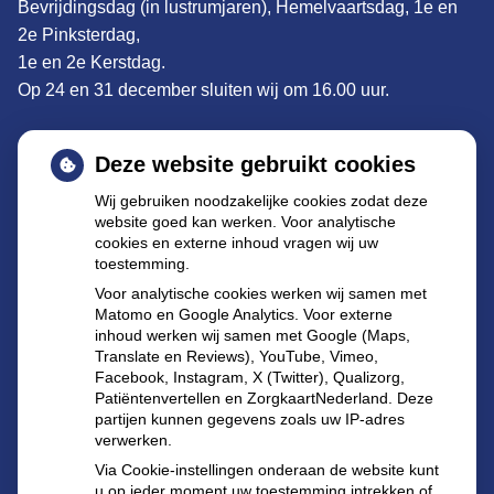
Bevrijdingsdag (in lustrumjaren), Hemelvaartsdag, 1e en
2e Pinksterdag,
1e en 2e Kerstdag.
Op 24 en 31 december sluiten wij om 16.00 uur.
Adres:
De Clomp 1902, 3704KS Zeist
Deze website gebruikt cookies
Tel: 030 695 57 22
Wij gebruiken noodzakelijke cookies zodat deze
website goed kan werken. Voor analytische
E-mail
:
declomp@apothekenzeist.nl
cookies en externe inhoud vragen wij uw
toestemming.
Buiten de openingstijden kunt u terecht bij de
Voor analytische cookies werken wij samen met
dienstapotheek te Utrecht:
Matomo en Google Analytics. Voor externe
inhoud werken wij samen met Google (Maps,
Burgemeester Fockema Andrealaan 60 3532 KT
Translate en Reviews), YouTube, Vimeo,
Utrecht
Facebook, Instagram, X (Twitter), Qualizorg,
Tel.:
030-2144583
(let op alleen voor spoed).
Patiëntenvertellen en ZorgkaartNederland. Deze
partijen kunnen gegevens zoals uw IP-adres
verwerken.
Via Cookie-instellingen onderaan de website kunt
u op ieder moment uw toestemming intrekken of