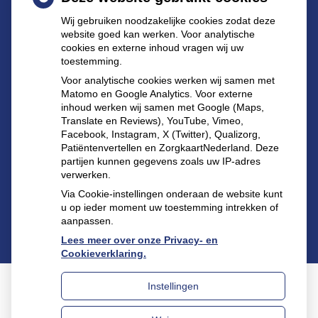
Tel: 030 695 57 22
Wij gebruiken noodzakelijke cookies zodat deze
website goed kan werken. Voor analytische
E-mail
:
declomp@apothekenzeist.nl
cookies en externe inhoud vragen wij uw
toestemming.
Buiten de openingstijden kunt u terecht bij de
Voor analytische cookies werken wij samen met
dienstapotheek te Utrecht:
Matomo en Google Analytics. Voor externe
inhoud werken wij samen met Google (Maps,
Burgemeester Fockema Andrealaan 60 3532 KT
Translate en Reviews), YouTube, Vimeo,
Utrecht
Facebook, Instagram, X (Twitter), Qualizorg,
Tel.:
030-2144583
(let op alleen voor spoed).
Patiëntenvertellen en ZorgkaartNederland. Deze
partijen kunnen gegevens zoals uw IP-adres
verwerken.
Via Cookie-instellingen onderaan de website kunt
u op ieder moment uw toestemming intrekken of
aanpassen.
Lees meer over onze Privacy- en
Cookieverklaring.
Instellingen
Uw Zorg Online
|
Beheer