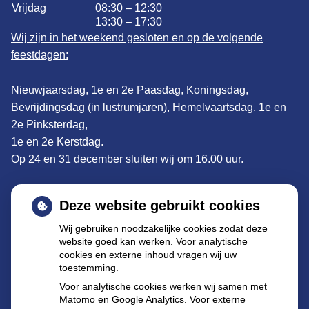
Vrijdag
08:30 – 12:30
13:30 – 17:30
Wij zijn in het weekend gesloten en op de volgende
feestdagen:
Nieuwjaarsdag, 1e en 2e Paasdag, Koningsdag,
Bevrijdingsdag (in lustrumjaren), Hemelvaartsdag, 1e en
2e Pinksterdag,
1e en 2e Kerstdag.
Op 24 en 31 december sluiten wij om 16.00 uur.
Adres:
De Clomp 1902, 3704KS Zeist
Deze website gebruikt cookies
Tel: 030 695 57 22
Wij gebruiken noodzakelijke cookies zodat deze
website goed kan werken. Voor analytische
E-mail
:
declomp@apothekenzeist.nl
cookies en externe inhoud vragen wij uw
toestemming.
Buiten de openingstijden kunt u terecht bij de
Voor analytische cookies werken wij samen met
dienstapotheek te Utrecht:
Matomo en Google Analytics. Voor externe