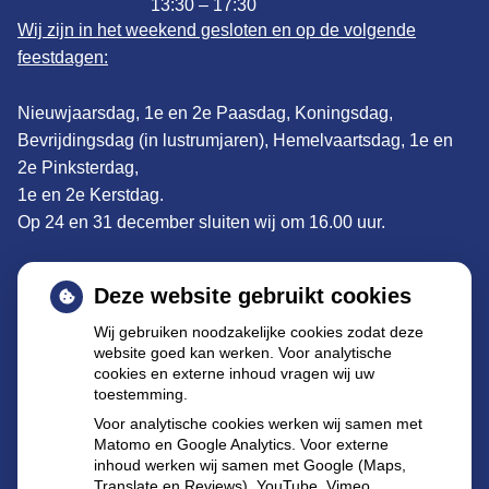
13:30 – 17:30
Wij zijn in het weekend gesloten en op de volgende
feestdagen:
Nieuwjaarsdag, 1e en 2e Paasdag, Koningsdag,
Bevrijdingsdag (in lustrumjaren), Hemelvaartsdag, 1e en
2e Pinksterdag,
1e en 2e Kerstdag.
Op 24 en 31 december sluiten wij om 16.00 uur.
Adres:
De Clomp 1902, 3704KS Zeist
Deze website gebruikt cookies
Tel: 030 695 57 22
Wij gebruiken noodzakelijke cookies zodat deze
website goed kan werken. Voor analytische
E-mail
:
declomp@apothekenzeist.nl
cookies en externe inhoud vragen wij uw
toestemming.
Buiten de openingstijden kunt u terecht bij de
Voor analytische cookies werken wij samen met
dienstapotheek te Utrecht:
Matomo en Google Analytics. Voor externe
inhoud werken wij samen met Google (Maps,
Burgemeester Fockema Andrealaan 60 3532 KT
Translate en Reviews), YouTube, Vimeo,